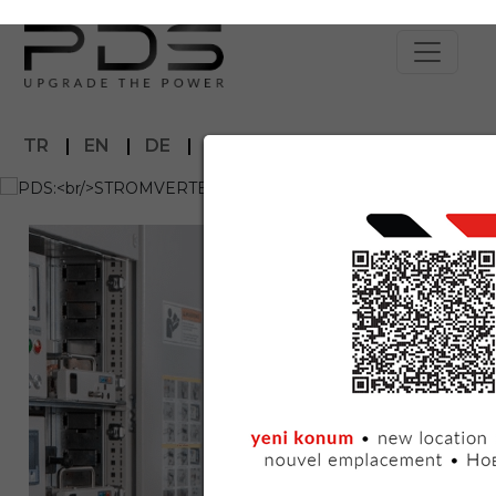
TR
|
EN
|
DE
|
FR
|
ES
|
RU