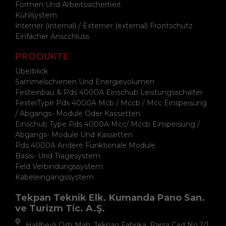
Formen Und Arbeitssicherheit
Kühlsystem
İnterner (internal) / Externer (external) Frontschutz
Einfacher Anscchluss
PRODUKTE
Überblick
Sammelschienen Und Energievolumen
Festeinbau & Pds 4000A Einschub Leistungsschalter
FesteiType Pds 4000A Mcb / Mccb / Mcc Einspeisung
/ Abgangs- Module Oder Kassetten
Einschub Type Pds 4000A Mcc/ Mccb Einspeisung /
Abgangs- Module Und Kassetten
Pds 4000A Andere Funktionale Module
Basis- Und Tragesystem
Feld Verbindungssystem
Kabeleingangssystem
Tekpan Teknik Elk. Kumanda Pano San.
ve Turizm Tic. A.Ş.
Halilbeyli Osb Mah, Tekpan Fabrika, Parsa Cad No:2/1