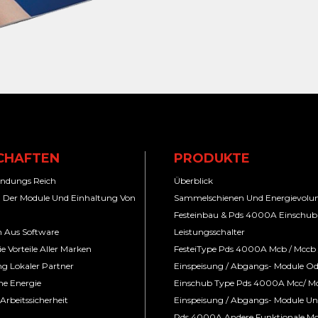
CHAFTEN
PRODUKTE
endungs Reich
Überblick
 Der Module Und Einhaltung Von
Sammelschienen Und Energievol
Festeinbau & Pds 4000A Einschub
n Aus Software
Leistungsschalter
e Vorteile Aller Marken
FesteiType Pds 4000A Mcb / Mccb 
g Lokaler Partner
Einspeisung / Abgangs- Module Od
he Energie
Einschub Type Pds 4000A Mcc/ M
rbeitssicherheit
Einspeisung / Abgangs- Module Un
Pds 4000A Andere Funktionale Mo