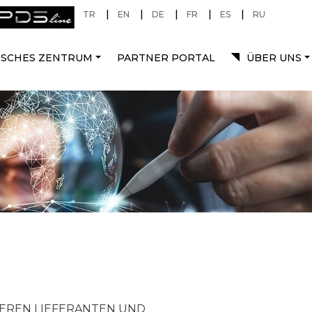
|
|
|
|
|
TR
EN
DE
FR
ES
RU
ISCHES ZENTRUM
PARTNER PORTAL
ÜBER UNS
SEREN LIEFERANTEN UND