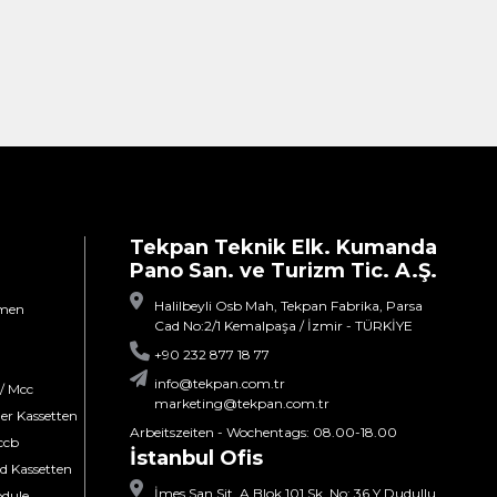
Tekpan Teknik Elk. Kumanda
Pano San. ve Turizm Tic. A.Ş.
Halilbeyli Osb Mah, Tekpan Fabrika, Parsa
umen
Cad No:2/1 Kemalpaşa / İzmir - TÜRKİYE
+90 232 877 18 77
info@tekpan.com.tr
/ Mcc
marketing@tekpan.com.tr
er Kassetten
Arbeitszeiten - Wochentags: 08.00-18.00
ccb
İstanbul Ofis
d Kassetten
İmes San.Sit. A Blok 101 Sk. No: 36 Y.Dudullu
dule