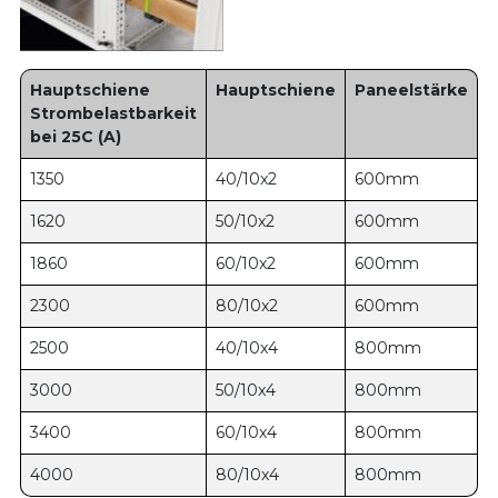
Hauptschiene
Hauptschiene
Paneelstärke
Strombelastbarkeit
bei 25C (A)
1350
40/10x2
600mm
1620
50/10x2
600mm
1860
60/10x2
600mm
2300
80/10x2
600mm
2500
40/10x4
800mm
3000
50/10x4
800mm
3400
60/10x4
800mm
4000
80/10x4
800mm