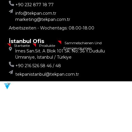
+90 232 877 18 77
info@tekpan.com.tr
marketing@tekpan.com.tr
Arbeitszeiten - Wochentags: 08.00-18.00
İstanbul Ofis
Sammelschienen Und
Startseite
Produkte
Energievolumen
İmes San.Sit. A Blok 101 Sk. No: 36 Y.Dudullu
Ümraniye, İstanbul / Türkiye
+90 216 526 58 46 / 48
tekpanistanbul@tekpan.com.tr