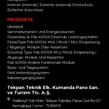
İnterner (internal) / Externer (external) Frontschutz
Einfacher Anscchluss
PRODUKTE
Überblick
Sammelschienen Und Energievolumen
Festeinbau & Pds 4000A Einschub Leistungsschalter
FesteiType Pds 4000A Mcb / Mccb / Mcc Einspeisung
/ Abgangs- Module Oder Kassetten
Einschub Type Pds 4000A Mcc/ Mccb Einspeisung /
Abgangs- Module Und Kassetten
Pds 4000A Andere Funktionale Module
Basis- Und Tragesystem
Feld Verbindungssystem
Kabeleingangssystem
Tekpan Teknik Elk. Kumanda Pano San.
ve Turizm Tic. A.Ş.
Halilbeyli Osb Mah, Tekpan Fabrika, Parsa Cad No:2/1
Kemalpaşa / İzmir - TÜRKİYE