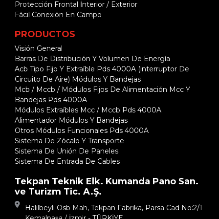
Protección Frontal İnterior / Exterior
Fácil Conexión En Campo
PRODUCTOS
Visión General
Barras De Distribución Y Volumen De Energía
Acb Tipo Fijo Y Extraíble Pds 4000A (interruptor De
Circuito De Aire) Módulos Y Bandejas
Mcb / Mccb / Módulos Fijos De Alimentación Mcc Y
Bandejas Pds 4000A
Módulos Extraíbles Mcc / Mccb Pds 4000A
Alimentador Módulos Y Bandejas
Otros Módulos Funcionales Pds 4000A
Sistema De Zócalo Y Transporte
Sistema De Unión De Paneles
Sistema De Entrada De Cables
Tekpan Teknik Elk. Kumanda Pano San.
ve Turizm Tic. A.Ş.
Halilbeyli Osb Mah, Tekpan Fabrika, Parsa Cad No:2/1
Kemalpaşa / İzmir - TÜRKİYE