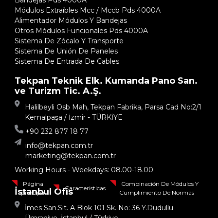
Módulos Extraíbles Mcc / Mccb Pds 4000A
Alimentador Módulos Y Bandejas
Otros Módulos Funcionales Pds 4000A
Sistema De Zócalo Y Transporte
Sistema De Unión De Paneles
Sistema De Entrada De Cables
Tekpan Teknik Elk. Kumanda Pano San.
ve Turizm Tic. A.Ş.
Halilbeyli Osb Mah, Tekpan Fabrika, Parsa Cad No:2/1
Kemalpaşa / İzmir - TÜRKİYE
+90 232 877 18 77
info@tekpan.com.tr
marketing@tekpan.com.tr
Working Hours - Weekdays: 08.00-18.00
Página
Combinación De Módulos Y
Caracteristicas
İstanbul Ofis
principal
Cumplimiento De Normas
İmes San.Sit. A Blok 101 Sk. No: 36 Y.Dudullu
Ümraniye, İstanbul / Türkiye