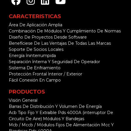
CARACTERISTICAS
Área De Aplicación Amplia
Combinación De Módulos Y Cumplimiento De Normas
Diseño De Proyectos Desde Software
Benefíciese De Las Ventajas De Todas Las Marcas
Soporte De Socios Locales
Energía İninterrumpida
Separación İnterna Y Seguridad De Operador
Sistema De Enfriamiento
Protección Frontal İnterior / Exterior
Fácil Conexión En Campo
PRODUCTOS
Visión General
Barras De Distribución Y Volumen De Energía
Acb Tipo Fijo Y Extraíble Pds 4000A (interruptor De
Circuito De Aire) Módulos Y Bandejas
Mcb / Mccb / Módulos Fijos De Alimentación Mcc Y
Bandejas Pds 4000A