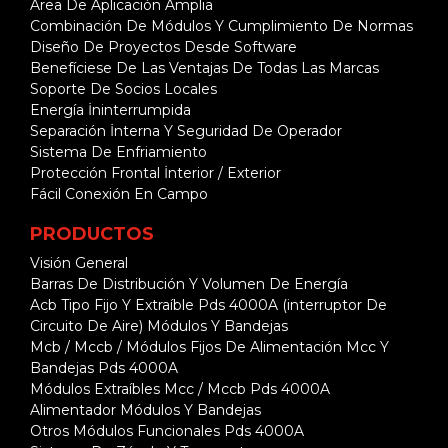
Área De Aplicación Amplia
Combinación De Módulos Y Cumplimiento De Normas
Diseño De Proyectos Desde Software
Benefíciese De Las Ventajas De Todas Las Marcas
Soporte De Socios Locales
Energía İninterrumpida
Separación İnterna Y Seguridad De Operador
Sistema De Enfriamiento
Protección Frontal İnterior / Exterior
Fácil Conexión En Campo
PRODUCTOS
Visión General
Barras De Distribución Y Volumen De Energía
Acb Tipo Fijo Y Extraíble Pds 4000A (interruptor De
Circuito De Aire) Módulos Y Bandejas
Mcb / Mccb / Módulos Fijos De Alimentación Mcc Y
Bandejas Pds 4000A
Módulos Extraíbles Mcc / Mccb Pds 4000A
Alimentador Módulos Y Bandejas
Otros Módulos Funcionales Pds 4000A