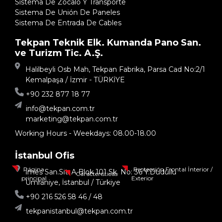
Sistema De Zócalo Y Transporte
Sistema De Unión De Paneles
Sistema De Entrada De Cables
Tekpan Teknik Elk. Kumanda Pano San.
ve Turizm Tic. A.Ş.
Halilbeyli Osb Mah, Tekpan Fabrika, Parsa Cad No:2/1
Kemalpaşa / İzmir - TÜRKİYE
+90 232 877 18 77
info@tekpan.com.tr
marketing@tekpan.com.tr
Working Hours - Weekdays: 08.00-18.00
İstanbul Ofis
Página
Protección Frontal İnterior /
İmes San.Sit. A Blok 101 Sk. No: 36 Y.Dudullu
Caracteristicas
principal
Exterior
Ümraniye, İstanbul / Türkiye
+90 216 526 58 46 / 48
tekpanistanbul@tekpan.com.tr